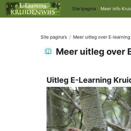
Ga naar hoofdinhoud
Startpagina
Meer info Kru
Site pagina's
Meer uitleg over E-learning
Meer uitleg over 
Voltooingsvoorwaarden
Uitleg E-Learning Krui