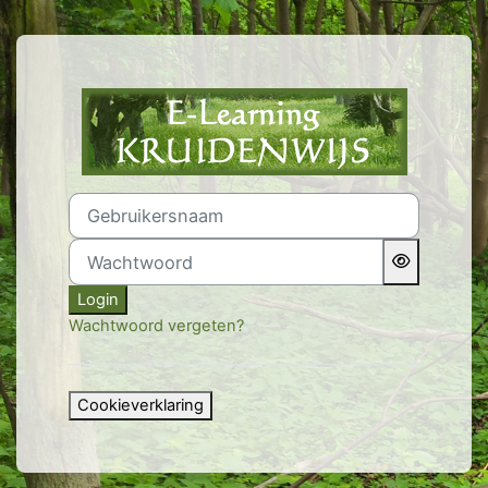
Ga naar hoofdinhoud
Login op Kruidenwijs 13 
Gebruikersnaam
Wachtwoord
Login
Wachtwoord vergeten?
Cookieverklaring